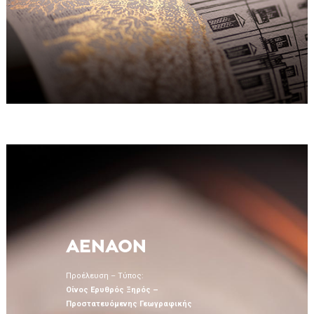
AENAON
Προέλευση – Τύπος:
Οίνος Ερυθρός Ξηρός –
Προστατευόμενης Γεωγραφικής