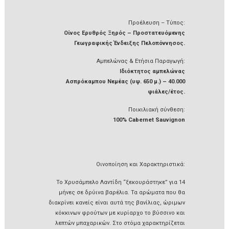
Προέλευση – Τύπος:
Οίνος Ερυθρός Ξηρός – Προστατευόμενης
Γεωγραφικής Ένδειξης Πελοπόννησος.
Αμπελώνας & Ετήσια Παραγωγή:
Ιδιόκτητος αμπελώνας
Ασπρόκαμπου Νεμέας (υψ. 650 μ.) – 40.000
φιάλες/έτος.
Ποικιλιακή σύνθεση:
100% Cabernet Sauvignon
Οινοποίηση και Χαρακτηριστικά:
Το Χρυσάμπελο Λαντίδη “ξεκουράστηκε” για 14
μήνες σε δρύινα βαρέλια. Τα αρώματα που θα
διακρίνει κανείς είναι αυτά της βανίλιας, ώριμων
κόκκινων φρούτων με κυρίαρχο το βύσσινο και
λεπτών μπαχαρικών. Στο στόμα χαρακτηρίζεται