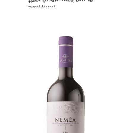
φρέσκα φρούτα του δάσους. Απολαύστε
το απλά δροσερό.