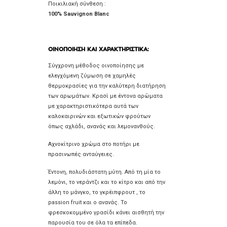
Ποικιλιακή σύνθεση :
100% Sauvignon Blanc
ΟΙΝΟΠΟΙΗΣΗ ΚΑΙ ΧΑΡΑΚΤΗΡΙΣΤΙΚΑ:
Σύγχρονη μέθοδος οινοποίησης με
ελεγχόμενη ζύμωση σε χαμηλές
θερμοκρασίες για την καλύτερη διατήρηση
των αρωμάτων. Κρασί με έντονα αρώματα
με χαρακτηριστικότερα αυτά των
καλοκαιρινών και εξωτικών φρούτων
όπως αχλάδι, ανανάς και λεμονανθούς.
Αχνοκίτρινο χρώμα στο ποτήρι με
πρασινωπές ανταύγειες.
Έντονη, πολυδιάστατη μύτη. Από τη μία το
λεμόνι, το νεράντζι και το κίτρο και από την
άλλη το μάνγκο, το γκρέιπφρουτ , το
passion fruit και ο ανανάς. Το
φρεσκοκομμένο γρασίδι κάνει αισθητή την
παρουσία του σε όλα τα επίπεδα.