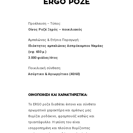
ERGO ΡΟΖΕ
Προέλευση – Τύπος:
Οίνος Ροζέ Ξηρός – ποικιλιακός
Αμπελώνας & Ετήσια Παραγωγή :
Ιδιόκτητος αμπελώνας
Ασπρόκαμπου Νεμέας
(υψ. 650 μ.)
3.000 φιάλες/έτος
Ποικιλιακή σύνθεση:
Aσύρτικο & Αγιωργίτικο (40/60)
ΟΙΝΟΠΟΙΗΣΗ ΚΑΙ ΧΑΡΑΚΤΗΡΙΣΤΙΚΑ:
Το ERGO ροζε διαθέτει έντονο και σύνθετο
αρωματικό χαρακτήρα και αμέσως μας
θυμίζει ροδάκινο, φραμπουάζ καθώς και
τριαντάφυλλο. Η γεύση του είναι
ισορροπημένη και πλούσια θυμίζοντας