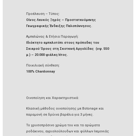
Προέλευση – Τύπος:
Οίνος Λευκός Ξηρός – Προστατευόμενης
Γεωγραφικής Ένδειξης Πελοπόννησος.
Αμπελώνας & Ετήσια Παραγωγή:
Ιδιόκτητο αμπελοτόπι στους πρόποδες του
Σκιερού Όρους στη Σκοτεινή Αργολίδας (υψ. 550
μ.) – 20.000 φιάλες/έτος.
Ποικιλιακή σύνθεση:
100% Chardonnay
Οινοποίηση και Χαρακτηριστικά:
Κλασική μέθοδος οινοποίησης με Botonage και
παραμονή σε δρύινα βαρέλια για 3 μήνες.
Το χρυσοπράσινο χρώμα του και τα αρώματα
ροδάκινου, αγριολούλουδων και φύλλων λεμονιάς