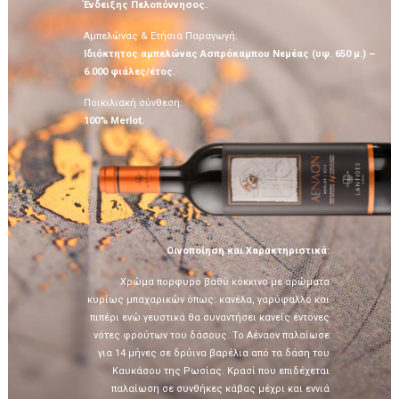
Ένδειξης Πελοπόννησος.
Αμπελώνας & Ετήσια Παραγωγή:
Ιδιόκτητος αμπελώνας Ασπρόκαμπου Νεμέας (υψ. 650 μ.) –
6.000 φιάλες/έτος.
Ποικιλιακή σύνθεση:
100% Merlot.
Οινοποίηση και Χαρακτηριστικά:
Χρώμα πορφυρό βαθύ κόκκινο με αρώματα
κυρίως μπαχαρικών όπως: κανέλα, γαρύφαλλο και
πιπέρι ενώ γευστικά θα συναντήσει κανείς έντονες
νότες φρούτων του δάσους. Το Αέναον παλαίωσε
για 14 μήνες σε δρύινα βαρέλια από τα δάση του
Καυκάσου της Ρωσίας. Κρασί που επιδέχεται
παλαίωση σε συνθήκες κάβας μέχρι και εννιά