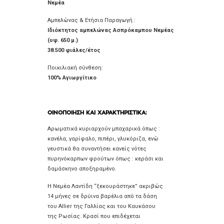
Νεμέα
Αμπελώνας & Ετήσια Παραγωγή :
Ιδιόκτητος αμπελώνας
Ασπρόκαμπου Νεμέας
(υψ. 650 μ.)
38.500 φιάλες/έτος
Ποικιλιακή σύνθεση:
100% Αγιωργίτικο
ΟΙΝΟΠΟΙΗΣΗ ΚΑΙ ΧΑΡΑΚΤΗΡΙΣΤΙΚΑ:
Αρωματικά κυριαρχούν μπαχαρικά όπως :
κανέλα, γαρίφαλο, πιπέρι, γλυκόριζα, ενώ
γευστικά θα συναντήσει κανείς νότες
πυρηνόκαρπων φρούτων όπως : κεράσι και
δαμάσκηνο αποξηραμένο.
Η Νεμέα Λαντίδη “ξεκουράστηκε” ακριβώς
14 μήνες σε δρύινα βαρέλια από τα δάση
του Allier της Γαλλίας και του Καυκάσου
της Ρωσίας. Κρασί που επιδέχεται